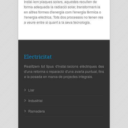
Instal·lem plaques solars, aquestes recullen de
forma adequada la radiació solar, transformant-la
en altres formes d'energia com l'energia tèrmica o
l'energia elèctrica. Tots dos processos no tenen res
a veure entre si quant a la seva tecnologia.
Electricitat
Realitzem tot tipus d'instal·lacions elèctriques des
d'una reforma o reparació d'una avaria puntual, fins
a la posada en marxa de projectes integrals.
Llar
Industrial
Ramadera