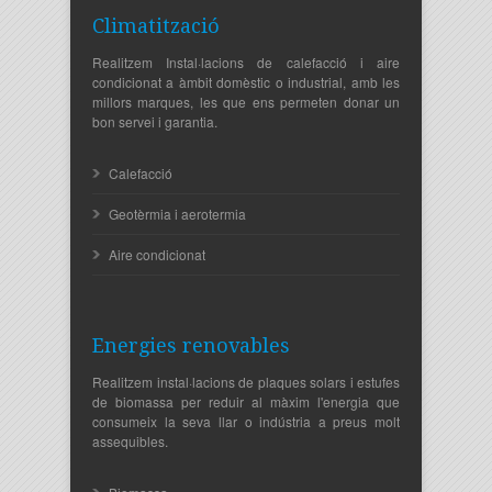
Climatització
Realitzem Instal·lacions de calefacció i aire
condicionat a àmbit domèstic o industrial, amb les
millors marques, les que ens permeten donar un
bon servei i garantia.
Calefacció
Geotèrmia i aerotermia
Aire condicionat
Energies renovables
Realitzem instal·lacions de plaques solars i estufes
de biomassa per reduir al màxim l'energia que
consumeix la seva llar o indústria a preus molt
assequibles.