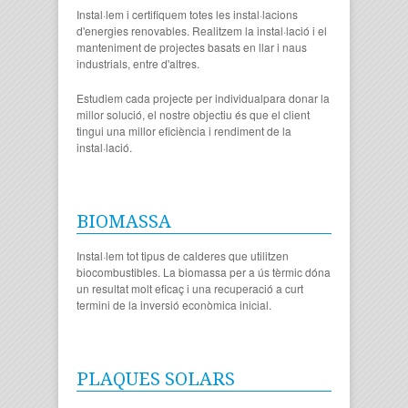
Instal·lem i certifiquem totes les instal·lacions
d'energies renovables. Realitzem la instal·lació i el
manteniment de projectes basats en llar i naus
industrials, entre d'altres.
Estudiem cada projecte per individualpara donar la
millor solució, el nostre objectiu és que el client
tingui una millor eficiència i rendiment de la
instal·lació.
BIOMASSA
Instal·lem tot tipus de calderes que utilitzen
biocombustibles. La biomassa per a ús tèrmic dóna
un resultat molt eficaç i una recuperació a curt
termini de la inversió econòmica inicial.
PLAQUES SOLARS