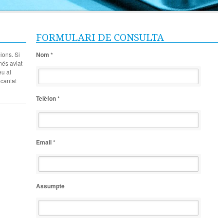
FORMULARI DE CONSULTA
ions. Si
Nom *
més aviat
eu al
ncantat
Telèfon *
Email *
Assumpte