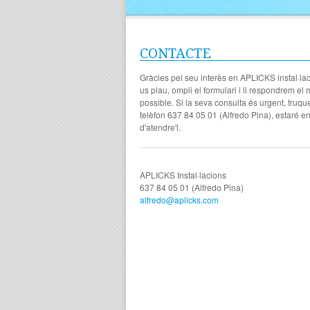
CONTACTE
Gràcies pel seu interès en APLICKS instal·lac
us plau, ompli el formulari i li respondrem el 
possible. Si la seva consulta és urgent, truqu
telèfon 637 84 05 01 (Alfredo Pina), estaré e
d'atendre'l.
APLICKS Instal·lacions
637 84 05 01 (Alfredo Pina)
alfredo@aplicks.com